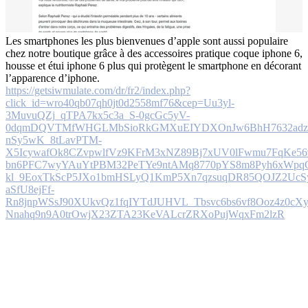
Les smartphones les plus bienvenues d’apple sont aussi populaire
chez notre boutique grâce à des accessoires pratique coque iphone 6,
housse et étui iphone 6 plus qui protègent le smartphone en décorant
l’apparence d’iphone.
https://getsiwmulate.com/dr/fr2/index.php?
click_id=wro40qb07qh0jt0d2558mf76&cep=Uu3yl-
3MuvuQZj_qTPA7kx5c3a_S-0gcGc5yV-
0dqmDQVTMfWHGLMbSioRkGMXuEIYDXOnJw6BhH7632adz
nSy5wK_8tLavPTM-
X5IcywafOk8CZvpwlfVz9KFrM3xNZ89Bj7xUV0lFwmu7FqKe56
bn6PFC7wyYAuYtPBM32PeTYe9ntAMq8770pYS8m8Pyh6xWpqG9
kl_9EoxTkScP5JXo1bmHSLyQ1KmP5Xn7qzsuqDR85QOJZ2UcSy
aSfU8ejFf-
Rn8jnpWSsJ90XUkvQz1fqIYTdJUHVL_Tbsvc6bs6vf8Ooz4z0c
Nnahq9n9A0trOwjX23ZTA23KeVALcrZRXoPujWqxFm2lzR